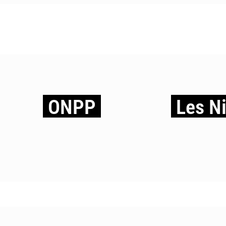
ONPP
Les N