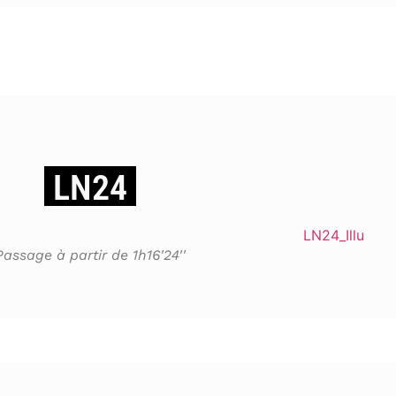
LN24
Passage à partir de 1h16'24''