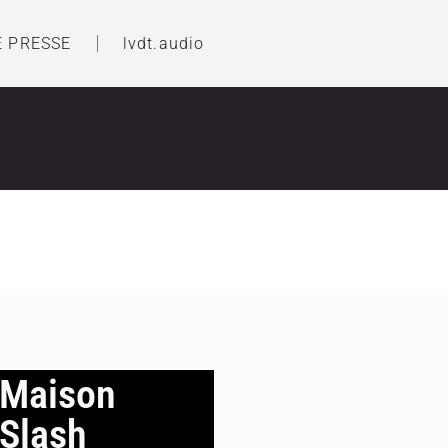
E PRESSE
lvdt.audio
Maison
Slash