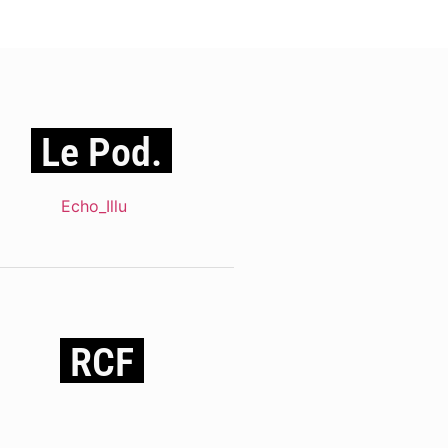
Le Pod.
RCF