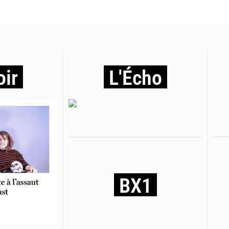
oir
L'Écho
BX1